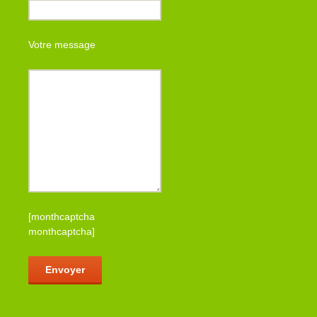
Votre message
[monthcaptcha
monthcaptcha]
Veuillez laisser ce champ vide.