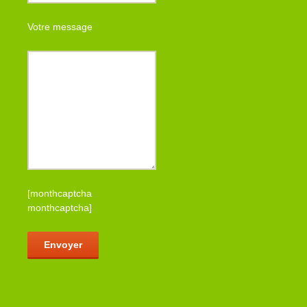
Votre message
[monthcaptcha
monthcaptcha]
Veuillez laisser ce champ vide.