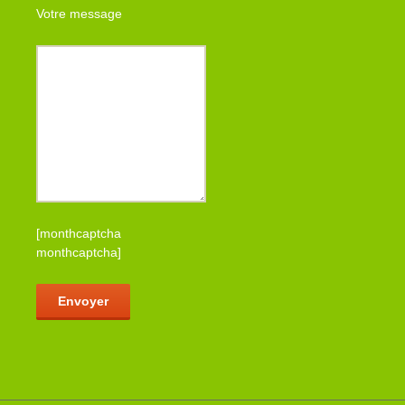
Votre message
[monthcaptcha
monthcaptcha]
Veuillez laisser ce champ vide.