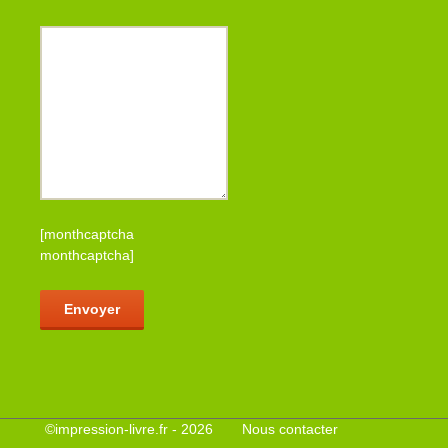
[monthcaptcha
monthcaptcha]
Veuillez laisser ce champ vide.
©
impression-livre.fr
- 2026
Nous contacter