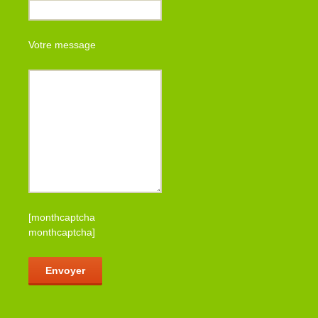
Votre message
[monthcaptcha
monthcaptcha]
Veuillez laisser ce champ vide.