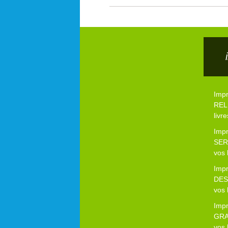
Imp
RELI
livre
Imp
SER
vos 
Imp
DES
vos 
Imp
GRA
vos 