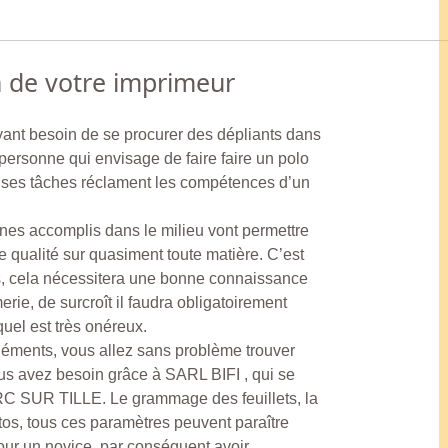
n de votre imprimeur
ayant besoin de se procurer des dépliants dans
 personne qui envisage de faire faire un polo
uses tâches réclament les compétences d’un
nes accomplis dans le milieu vont permettre
 qualité sur quasiment toute matière. C’est
es, cela nécessitera une bonne connaissance
erie, de surcroît il faudra obligatoirement
uel est très onéreux.
léments, vous allez sans problème trouver
s avez besoin grâce à SARL BIFI , qui se
RC SUR TILLE. Le grammage des feuillets, la
tos, tous ces paramètres peuvent paraître
our un novice, par conséquent avoir