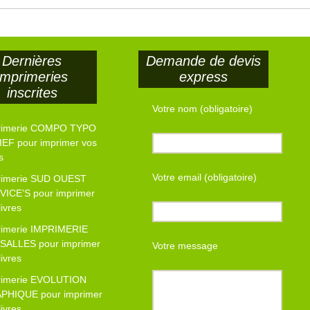
Dernières
Demande de devis
imprimeries
express
inscrites
Votre nom (obligatoire)
rimerie COMPO TYPO
EF pour imprimer vos
s
Votre email (obligatoire)
rimerie SUD OUEST
VICE’S pour imprimer
livres
rimerie IMPRIMERIE
SALLES pour imprimer
Votre message
livres
rimerie EVOLUTION
PHIQUE pour imprimer
livres