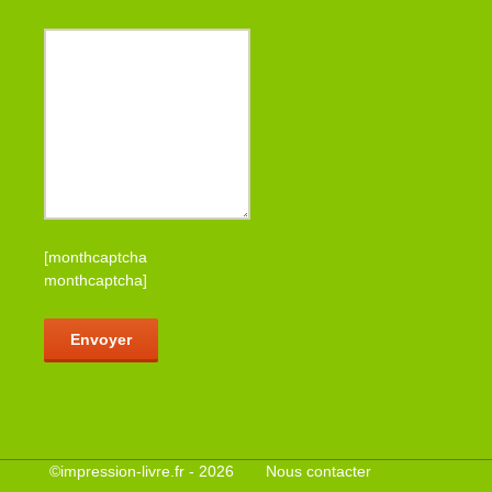
[monthcaptcha
monthcaptcha]
Veuillez laisser ce champ vide.
©
impression-livre.fr
- 2026
Nous contacter