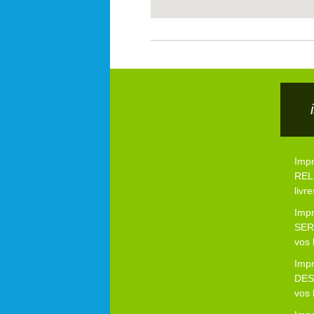
Imp
RELI
livre
Imp
SER
vos 
Imp
DES
vos 