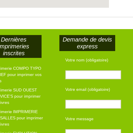
Dernières
Demande de devis
imprimeries
express
inscrites
Votre nom (obligatoire)
rimerie COMPO TYPO
EF pour imprimer vos
s
Votre email (obligatoire)
rimerie SUD OUEST
VICE’S pour imprimer
livres
rimerie IMPRIMERIE
SALLES pour imprimer
Votre message
livres