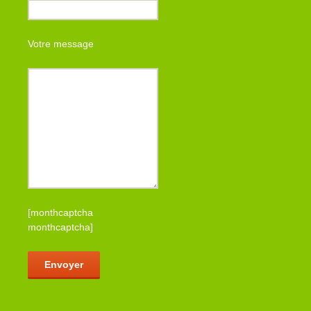
Votre message
[monthcaptcha
monthcaptcha]
Veuillez laisser ce champ vide.