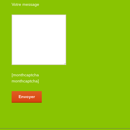
Votre message
[monthcaptcha
monthcaptcha]
Veuillez laisser ce champ vide.