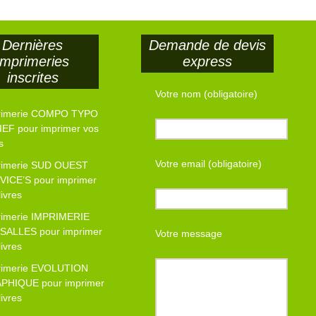
Dernières
Demande de devis
imprimeries
express
inscrites
Votre nom (obligatoire)
rimerie COMPO TYPO
EF pour imprimer vos
s
Votre email (obligatoire)
rimerie SUD OUEST
VICE’S pour imprimer
livres
rimerie IMPRIMERIE
SALLES pour imprimer
Votre message
livres
rimerie EVOLUTION
PHIQUE pour imprimer
livres