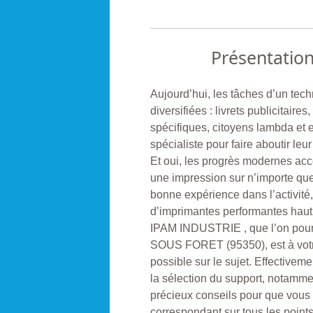
Présentatio
Aujourd’hui, les tâches d’un tech
diversifiées : livrets publicitaire
spécifiques, citoyens lambda et e
spécialiste pour faire aboutir leur
Et oui, les progrès modernes acc
une impression sur n’importe que
bonne expérience dans l’activité,
d’imprimantes performantes hau
IPAM INDUSTRIE , que l’on pour
SOUS FORET (95350), est à votr
possible sur le sujet. Effectiveme
la sélection du support, notammen
précieux conseils pour que vous p
correspondant sur tous les point