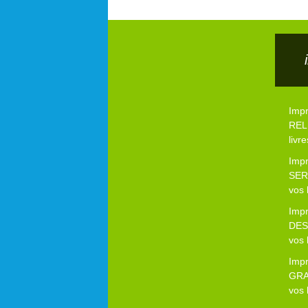
Imp
RELI
livre
Imp
SER
vos 
Imp
DES
vos 
Imp
GRA
vos 