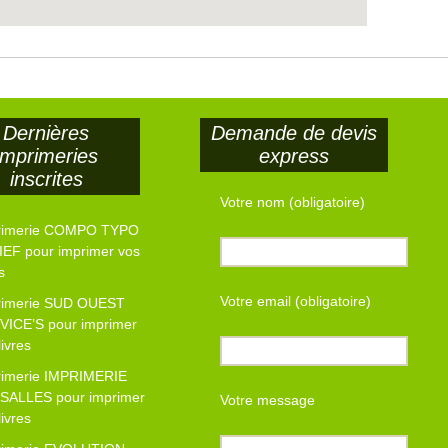
Dernières
Demande de devis
imprimeries
express
inscrites
Votre nom (obligatoire)
rimerie COMPO TYPO
EF pour imprimer vos
s
Votre email (obligatoire)
rimerie SUD OUEST
VICE’S pour imprimer
livres
rimerie IMPRIMERIE
SALLES pour imprimer
Votre message
livres