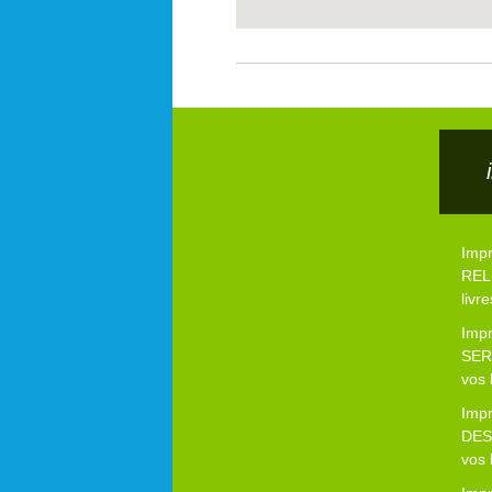
Imp
RELI
livre
Imp
SER
vos 
Imp
DES
vos 