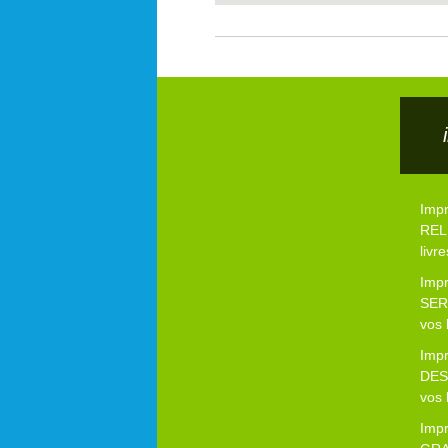
Imp
RELI
livre
Imp
SER
vos 
Imp
DES
vos 
Imp