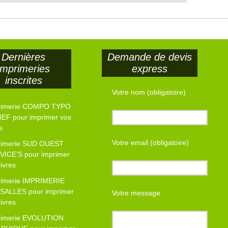
Dernières
Demande de devis
imprimeries
express
inscrites
Votre nom (obligatoire)
rimerie COMPO TYPO
EF pour imprimer vos
s
Votre email (obligatoire)
rimerie SUD OUEST
VICE’S pour imprimer
livres
rimerie IMPRIMERIE
SALLES pour imprimer
Votre message
livres
rimerie EVOLUTION