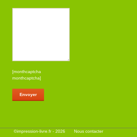
[monthcaptcha
monthcaptcha]
Veuillez laisser ce champ vide.
©
impression-livre.fr
- 2026
Nous contacter