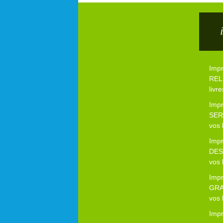
Imp
RELI
livre
Imp
SER
vos 
Imp
DES
vos 
Imp
GRA
vos 
Imp