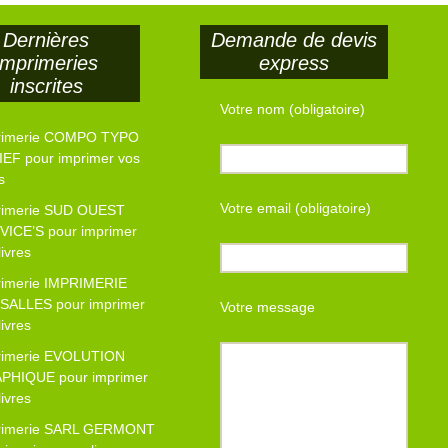
Dernières
Demande de devis
imprimeries
express
inscrites
Votre nom (obligatoire)
rimerie COMPO TYPO
EF pour imprimer vos
s
Votre email (obligatoire)
rimerie SUD OUEST
VICE’S pour imprimer
livres
rimerie IMPRIMERIE
SALLES pour imprimer
Votre message
livres
rimerie EVOLUTION
PHIQUE pour imprimer
livres
rimerie SARL GERMONT