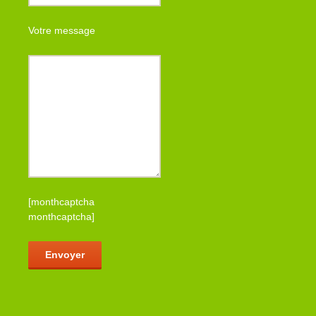
Votre message
[monthcaptcha
monthcaptcha]
Veuillez laisser ce champ vide.