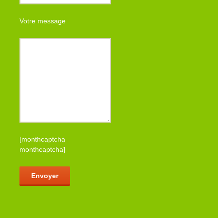
Votre message
[monthcaptcha
monthcaptcha]
Veuillez laisser ce champ vide.