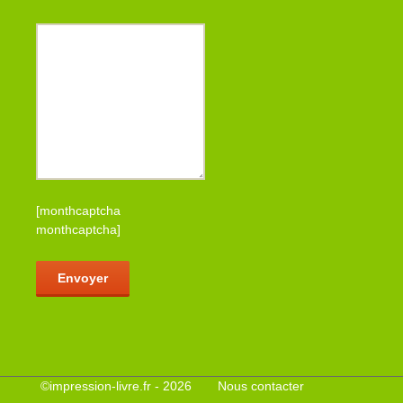
[monthcaptcha
monthcaptcha]
Veuillez laisser ce champ vide.
©
impression-livre.fr
- 2026
Nous contacter