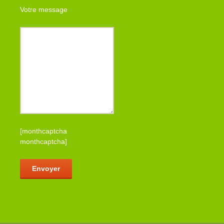
Votre message
[monthcaptcha
monthcaptcha]
Veuillez laisser ce champ vide.