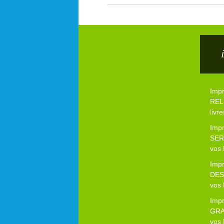
Imp
RELI
livre
Imp
SER
vos 
Imp
DES
vos 
Imp
GRA
vos 