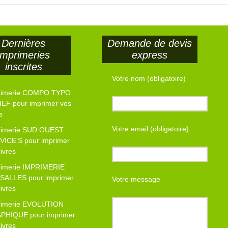
Dernières
Demande de devis
imprimeries
express
inscrites
Votre nom (obligatoire)
rimerie COMPO TYPO
EF pour imprimer vos
s
Votre email (obligatoire)
rimerie SUD OUEST
VICE’S pour imprimer
livres
rimerie IMPRIMERIE
SALLES pour imprimer
Votre message
livres
rimerie EVOLUTION
PHIQUE pour imprimer
livres