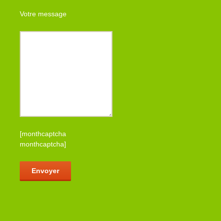
Votre message
[monthcaptcha
monthcaptcha]
Veuillez laisser ce champ vide.